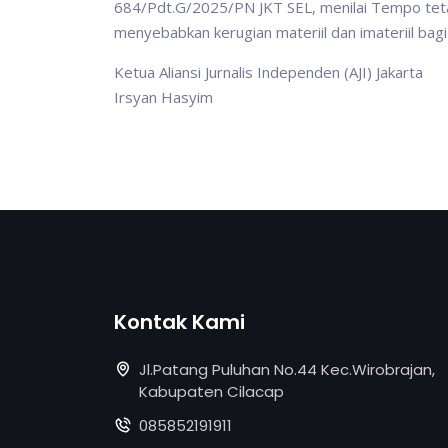
684/Pdt.G/2025/PN JKT SEL, menilai Tempo te
menyebabkan kerugian materiil dan imateriil bag
Ketua Aliansi Jurnalis Independen (AJI) Jakarta
Irsyan Hasyim
Kontak Kami
Jl.Patang Puluhan No.44 Kec.Wirobrajan,
Kabupaten Cilacap
085852191911