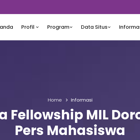
randa
Profil
Program
Data Situs
Informa
Home
Informasi
 Fellowship MIL Do
Pers Mahasiswa