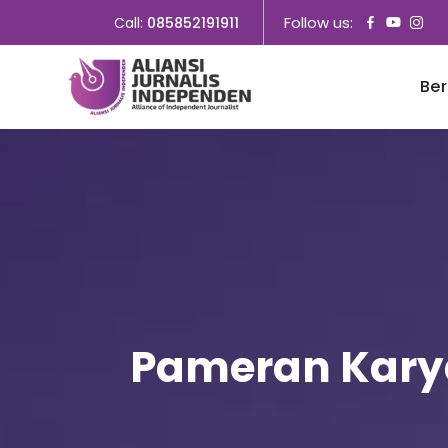
Follow us:
Call:
085852191911
Be
Pameran Karya