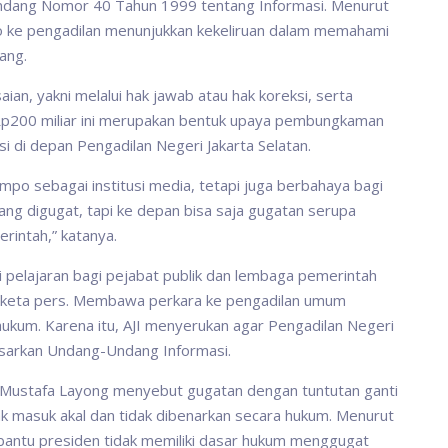
ndang Nomor 40 Tahun 1999 tentang Informasi. Menurut
 ke pengadilan menunjukkan kekeliruan dalam memahami
ang.
an, yakni melalui hak jawab atau hak koreksi, serta
Rp200 miliar ini merupakan bentuk upaya pembungkaman
 di depan Pengadilan Negeri Jakarta Selatan.
mpo sebagai institusi media, tetapi juga berbahaya bagi
ng digugat, tapi ke depan bisa saja gugatan serupa
rintah,” katanya.
pelajaran bagi pejabat publik dan lembaga pemerintah
keta pers. Membawa perkara ke pengadilan umum
ukum. Karena itu, AJI menyerukan agar Pengadilan Negeri
asarkan Undang-Undang Informasi.
i Mustafa Layong menyebut gugatan dengan tuntutan ganti
dak masuk akal dan tidak dibenarkan secara hukum. Menurut
bantu presiden tidak memiliki dasar hukum menggugat