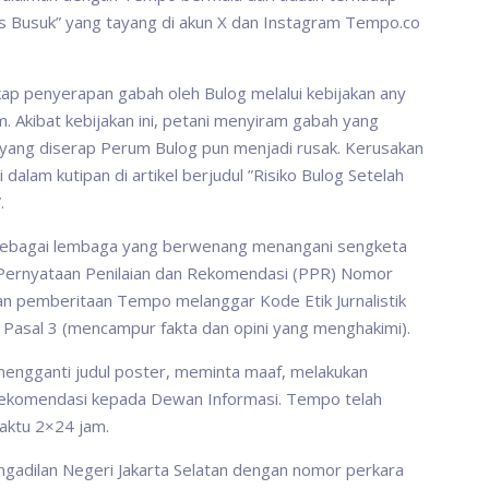
 Busuk” yang tayang di akun X dan Instagram Tempo.co
gkap penyerapan gabah oleh Bulog melalui kebijakan any
. Akibat kebijakan ini, petani menyiram gabah yang
 yang diserap Perum Bulog pun menjadi rusak. Kerusakan
 dalam kutipan di artikel berjudul ”Risiko Bulog Setelah
.
 sebagai lembaga yang berwenang menangani sengketa
Pernyataan Penilaian dan Rekomendasi (PPR) Nomor
 pemberitaan Tempo melanggar Kode Etik Jurnalistik
ta Pasal 3 (mencampur fakta dan opini yang menghakimi).
ngganti judul poster, meminta maaf, melakukan
rekomendasi kepada Dewan Informasi. Tempo telah
aktu 2×24 jam.
adilan Negeri Jakarta Selatan dengan nomor perkara