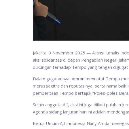
Jakarta, 3 November 2025 — Aliansi Jurnalis Ind
aksi solidaritas di depan Pengadilan Negeri Jakar
dukungan terhadap Tempo yang tengah digugat s
Dalam gugatannya, Amran menuntut Tempo membay
merusak citra dan reputasinya, serta nama baik
pemberitaan Tempo bertajuk “Poles-poles Beras
Selain anggota AJI, aksi ini juga diikuti puluhan
Agenda sidang lanjutan hari ini adalah mendengar
Ketua Umum AJI Indonesia Nany Afrida menegas