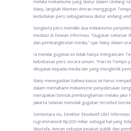
melalui mekanisme yang diatur dalam Undang-U
Nany, langkah Menteri Amran menggugat Tempo
kedudukan pers sebagaimana diatur undang-und
Sengketa pers memiliki dua mekanisme penyelesai
mediasi di Dewan Informasi. “Gugatan sebesar 
dan pembangkrutan media,” ujar Nany dalam orasi
Ia menilai gugatan ini tidak hanya mengancam Te
kebebasan pers secara umum. “Hari ini Tempo ya
ditujukan kepada media lain yang mengkritik peme
Nany menegaskan bahwa kasus ini harus menjadi 
dalam memahami mekanisme penyelesaian seng
merupakan bentuk pembungkaman melalui jalur h
Jakarta Selatan menolak gugatan tersebut berd
Sementara itu, Direktur Eksekutif LBH Informas
rugi immateriil Rp200 miliar sebagai hal yang ti
Mustafa, Amran sebagai pejabat publik dan pem