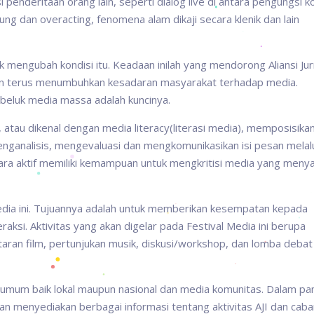
penderitaan orang lain, seperti dialog live di antara pengungsi k
ng dan overacting, fenomena alam dikaji secara klenik dan lain
k mengubah kondisi itu. Keadaan inilah yang mendorong Aliansi Jur
gan terus menumbuhkan kesadaran masyarakat terhadap media.
 beluk media massa adalah kuncinya.
au dikenal dengan media literacy(literasi media), memposisikan
ganalisis, mengevaluasi dan mengkomunikasikan isi pesan melal
ra aktif memiliki kemampuan untuk mengkritisi media yang menya
media ini. Tujuannya adalah untuk memberikan kesempatan kepada
teraksi. Aktivitas yang akan digelar pada Festival Media ini berupa
ran film, pertunjukan musik, diskusi/workshop, dan lomba debat
umum baik lokal maupun nasional dan media komunitas. Dalam p
kan menyediakan berbagai informasi tentang aktivitas AJI dan cab