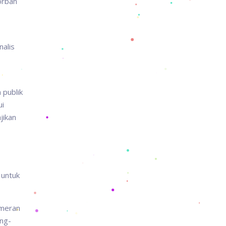
orban
nalis
 publik
ui
jikan
 untuk
ameran
ang-