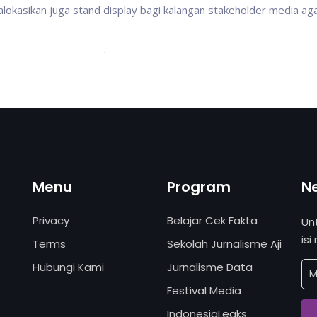
dialokasikan juga stand display bagi kalangan stakeholder media ag
Menu
Program
N
Privacy
Belajar Cek Fakta
Un
isi
Terms
Sekolah Jurnalisme Aji
Hubungi Kami
Jurnalisme Data
Festival Media
IndonesiaLeaks