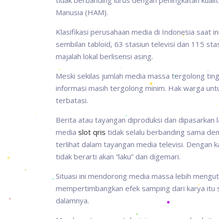
tidak berbanding lurus dengan peningkatan kual
Manusia (HAM).
Klasifikasi perusahaan media di Indonesia saat in
sembilan tabloid, 63 stasiun televisi dan 115 st
majalah lokal berlisensi asing.
Meski sekilas jumlah media massa tergolong tin
informasi masih tergolong minim. Hak warga un
terbatasi.
Berita atau tayangan diproduksi dan dipasarkan
media
slot qris
tidak selalu berbanding sama den
terlihat dalam tayangan media televisi. Dengan kat
tidak berarti akan “laku” dan digemari.
Situasi ini mendorong media massa lebih mengut
mempertimbangkan efek samping dari karya itu se
dalamnya.