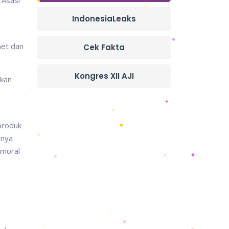
 Asasi
IndonesiaLeaks
net dan
Cek Fakta
Kongres XII AJI
tkan
produk
anya
 moral