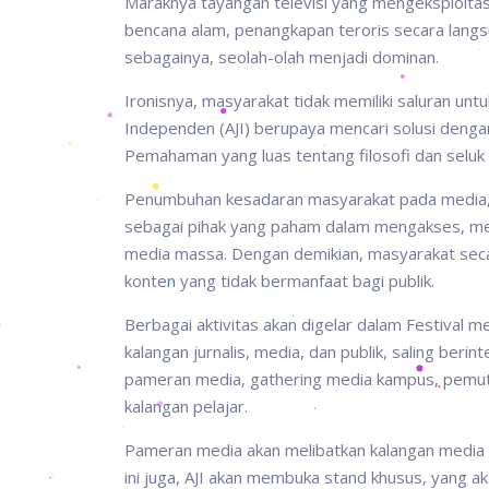
Maraknya tayangan televisi yang mengeksploitasi 
bencana alam, penangkapan teroris secara langsu
sebagainya, seolah-olah menjadi dominan.
Ironisnya, masyarakat tidak memiliki saluran untu
Independen (AJI) berupaya mencari solusi den
Pemahaman yang luas tentang filosofi dan seluk
Penumbuhan kesadaran masyarakat pada media, at
sebagai pihak yang paham dalam mengakses, men
media massa. Dengan demikian, masyarakat seca
konten yang tidak bermanfaat bagi publik.
Berbagai aktivitas akan digelar dalam Festival 
kalangan jurnalis, media, dan publik, saling berin
pameran media, gathering media kampus, pemuta
kalangan pelajar.
Pameran media akan melibatkan kalangan media 
ini juga, AJI akan membuka stand khusus, yang a