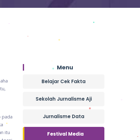
Menu
saha
Belajar Cek Fakta
tu,
Sekolah Jurnalisme Aji
Jurnalisme Data
o pada
ka
n itu
Festival Media