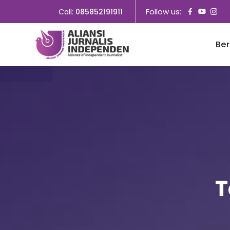
Follow us:
Call:
085852191911
Be
T