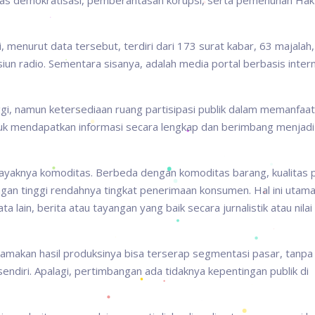
itas demokratisasi, pemberantasan korupsi, serta pemenuhan Hak
i, menurut data tersebut, terdiri dari 173 surat kabar, 63 majalah,
asiun radio. Sementara sisanya, adalah media portal berbasis inter
ggi, namun ketersediaan ruang partisipasi publik dalam memanfaa
tuk mendapatkan informasi secara lengkap dan berimbang menjadi
 layaknya komoditas. Berbeda dengan komoditas barang, kualitas 
gan tinggi rendahnya tingkat penerimaan konsumen. Hal ini utam
a lain, berita atau tayangan yang baik secara jurnalistik atau nilai
amakan hasil produksinya bisa terserap segmentasi pasar, tanpa
ndiri. Apalagi, pertimbangan ada tidaknya kepentingan publik di