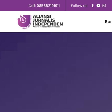
Follow us:
Call:
085852191911
Be