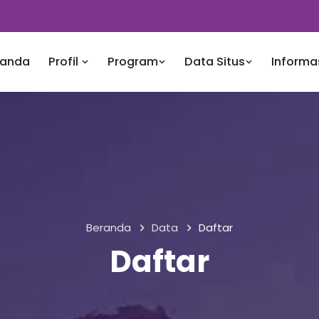
randa
Profil
Program
Data Situs
Informa
Beranda
Data
Daftar
Daftar